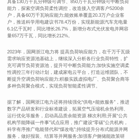
具备130万千瓦分钟级可调节、850万千瓦分钟级可中断负荷
能力，探索空调负荷柔性调控，改造接入空调客户5200余
户，具备60万千瓦响应能力;能效账单覆盖20.3万户企业客
户，推送科学用电建议书78.4万份，实现新能源汽车充电量
6.1亿千瓦时，同比增长26.7%，新增分布式光伏发电并网容
量657万千瓦，同比增长212%。
2023年，国网浙江电力将 提高负荷响应能力，在千万千瓦级
需求响应资源池基础上，继续深入分析各行业负荷特性，扩
充可调节负荷资源池，提升可中断负荷能力;加快实施空调柔
性调控三年行动计划，建成家电云平台，打造运维团队，不
断提升空调负荷响应能力;积极实践虚拟电厂、负荷聚合商等
多种负荷聚合模式，实现负荷智能柔性调节。
据了解，国网浙江电力还将持续强化“供电+能效服务”，推进
数字产品研发和行业标准建设，拓展空气压缩机余热利用、
运行优化等服务，启动高品质余能资源 梯次利用;开展“公共
机构节能降碳一件事”试点应用，推广建设“零碳”公共机构，
科学有序推广电能替代和“煤改电”;持续提升分布式能源并网
服务，做好报装、结算等并网服务;加强客户侧储能政策研