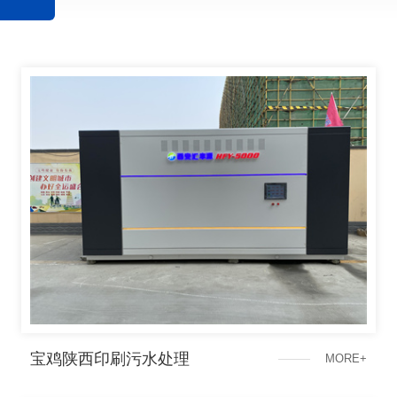
宝鸡陕西印刷污水处理
M
O
R
E
+