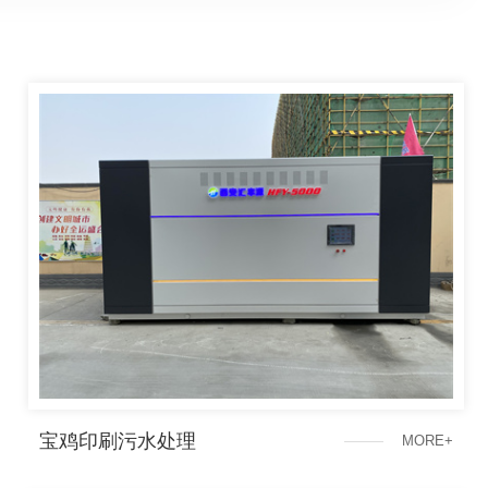
宝鸡印刷污水处理
M
O
R
E
+