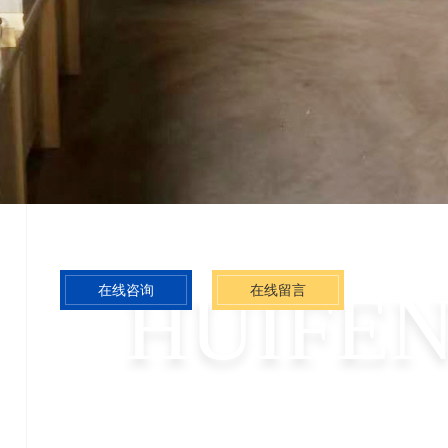
方案定制
发中心和整套设备的生产制
针对不同行业提供专业
 专业从事污水处理、净水处
处理解决方案； 提供
的设备制造； 集研发、设
设备制造、施工调试
、施工、服务为一体； 各种
务； 可按需定制，针
齐全，满足市场客户特殊需
题，促进绿色可持续发
HUIFE
在
线
咨
询
在
线
留
言