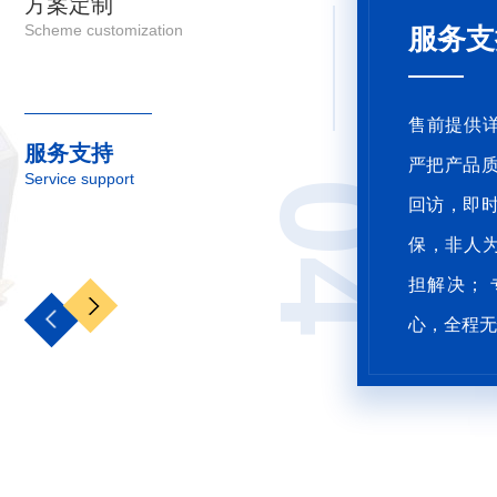
方案定制
经验
Scheme customization
务支持
西安汇丰
提供详尽的产品介绍和解决方案，售中
事化工污
服务支持
产品质量关； 售后建立客户档案，定期
Service support
业，拥有
01
，即时响应解决客户疑难问题； 长期质
队，提供
非人为破坏导致的产品质量问题公司承
施工调试
决； 专业技术服务团队，客户省心放
环保产业升
全程无忧。
可，西北地