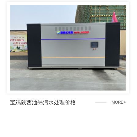
宝鸡陕西油墨污水处理价格
M
O
R
E
+