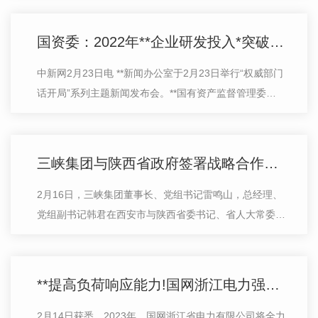
业高质量发展奠定良好的法治基础。…
国资委：2022年**企业研发投入*突破1万亿元
中新网2月23日电 **新闻办公室于2月23日举行“权威部门
话开局”系列主题新闻发布会。**国有资产监督管理委员
会主任张玉卓在会上表示，国资央企为我国的创新型**建
设作出了重要贡献。张玉卓介绍，…
三峡集团与陕西省政府签署战略合作框架协议
2月16日，三峡集团董事长、党组书记雷鸣山，总经理、
党组副书记韩君在西安市与陕西省委书记、省人大常委会
主任赵一德，省委副书记、省长赵刚座谈，双方就共同深
入贯彻落实党的二十大精神和**考察…
**提高负荷响应能力!国网浙江电力强化现代能源服务体系建设
2月14日获悉，2023年，国网浙江省电力有限公司将全力