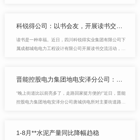
亿元，地方政府债券发行6687.3亿元，金融债券发行
7660.9亿元，公司信用类债券发行10983.2亿…
科锐得公司：以书会友，开展读书交流活动
读书是一种幸福。近日，四川科锐得实业集团有限公司下
属成都城电电力工程设计有限公司开展读书交流活动，推
荐阅读的好书，分享读书心得。公司纪委书记、代理工会
主席李松涛参加活动。据悉，为搭建…
晋能控股电力集团地电安泽分公司：50盏路灯照亮了唐城的夜路
“晚上街道比以前亮多了，走路回家挺方便的!”近日，晋能
控股电力集团地电安泽分公司唐城供电所对主要街道路灯
进行维修，居民进出既 又方便。大家纷纷为之点赞。10
月份以来，唐城供电所结合“…
1-8月**水泥产量同比降幅趋稳