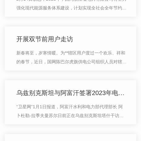
强化现代能源服务体系建设，计划实现全社会全年节约电
力58.09万千瓦、节约电量17.15亿千瓦时的目标，推动
金属、印染行业余能再利用资源普查和…
开展双节前用户走访
新春将至，岁寒情暖。为**辖区用户度过一个欢乐、祥和
的春节，近日，国网陈巴尔虎旗供电公司组织人员对辖区
用户开展节前走访工作，了解用户用电需求，解答政策咨
询，保障用户春节期间 稳定用电…
乌兹别克斯坦与阿富汗签署2023年电力供应合同
“卫星网”1月1日报道，阿富汗水利和电力部代理部长 阿
卜杜勒-拉季夫曼苏尔日前正在乌兹别克斯坦塔什干访
问。访问期间，他将与阿驻乌大使艾哈迈德哈立德伊利米
会面。消息称，该代理部长此行的主要…