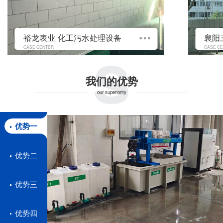
s
裕龙表业 化工污水处理设备
CASE CENTER
CASE C
我们的优势
our superiority
优势一
优势二
优势三
优势四