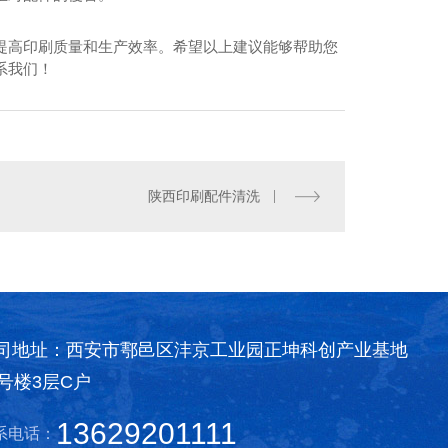
提高印刷质量和生产效率。希望以上建议能够帮助您
系我们！
油墨污水处理价格
陕西印刷配件清洗
司地址：西安市鄠邑区沣京工业园正坤科创产业基地
0号楼3层C户
13629201111
系电话：