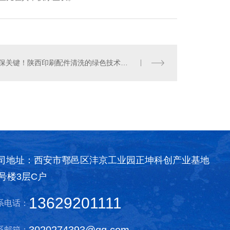
环保关键！陕西印刷配件清洗的绿色技术探讨
油墨污水处理价格
司地址：西安市鄠邑区沣京工业园正坤科创产业基地
0号楼3层C户
13629201111
系电话：
3020274393@qq.com
系邮箱：